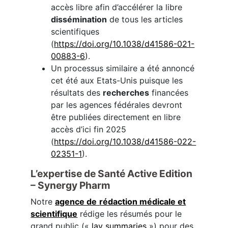
accès libre afin d’accélérer la libre
dissémination
de tous les articles
scientifiques
(
https://doi.org/10.1038/d41586-021-
00883-6
).
Un processus similaire a été annoncé
cet été aux Etats-Unis puisque les
résultats des
recherches
financées
par les agences fédérales devront
être publiées directement en libre
accès d’ici fin 2025
(
https://doi.org/10.1038/d41586-022-
02351-1
).
L’expertise de Santé Active Edition
– Synergy Pharm
Notre
agence de
rédaction médicale et
scientifique
rédige les résumés pour le
grand public («
lay summaries
») pour des