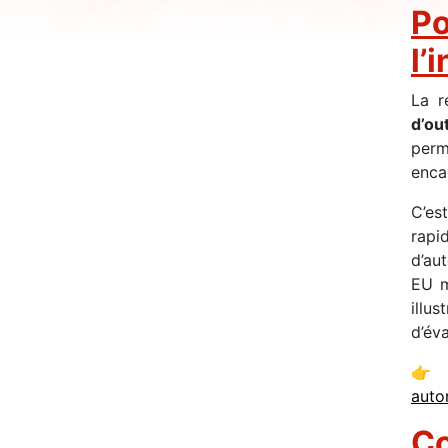
Po
l’
La r
d’ou
perm
enca
C’es
rapi
d’au
EU m
illu
d’éva
👉 P
auto
Co