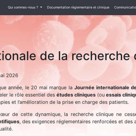
Qui sommes-nous ?
Documentation règlementaire et clinique
Communication
ionale de la recherche
ai 2026
ue année, le 20 mai marque la
Journée internationale de
eler le rôle essentiel des
études cliniques
(ou
essais clini
pies et l’amélioration de la prise en charge des patients.
œur de cette dynamique, la recherche clinique ne cess
ntifiques
, des exigences réglementaires renforcées et des a
alité.