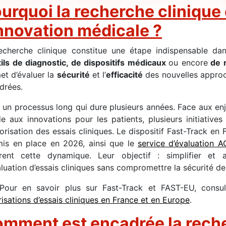
urquoi la recherche clinique e
innovation médicale ?
echerche clinique constitue une étape indispensable da
tils de diagnostic, de dispositifs médicaux
ou encore
de n
et d’évaluer la
sécurité
et l’
efficacité
des nouvelles approc
drées.
t un processus long qui dure plusieurs années. Face aux en
de aux innovations pour les patients, plusieurs initiatives
torisation des essais cliniques. Le dispositif Fast-Track e
is en place en 2026, ainsi que le
service d’évaluation
strent cette dynamique. Leur objectif : simplifier et 
luation d’essais cliniques sans compromettre la sécurité des 
our en savoir plus sur Fast-Track et FAST-EU, consul
risations d’essais cliniques en France et en Europe
.
mment est encadrée la reche