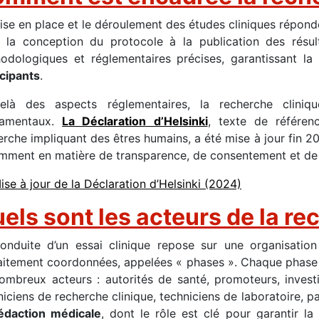
ise en place et le déroulement des études cliniques répon
 la conception du protocole à la publication des résu
odologiques et réglementaires précises, garantissant la
icipants
.
elà des aspects réglementaires, la recherche cliniq
damentaux.
La Déclaration d’Helsinki
, texte de référen
erche impliquant des êtres humains, a été mise à jour fin 2
mment en matière de transparence, de consentement et de p
ise à jour de la Déclaration d’Helsinki (2024)
els sont les acteurs de la re
onduite d’un essai clinique repose sur une organisatio
aitement coordonnées, appelées « phases ». Chaque phase r
ombreux acteurs : autorités de santé, promoteurs, investi
niciens de recherche clinique, techniciens de laboratoire, pa
édaction médicale
, dont le rôle est clé pour garantir l