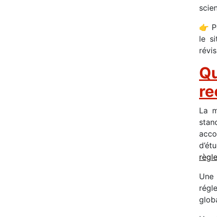
scien
👉 P
le s
révi
Qu
re
La m
stan
acco
d’ét
règl
Une 
régl
globa