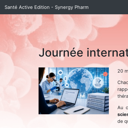
Santé Active Edition - Synergy Pharm
Journée internat
20 m
Chaq
rapp
théra
Au c
scie
de qu