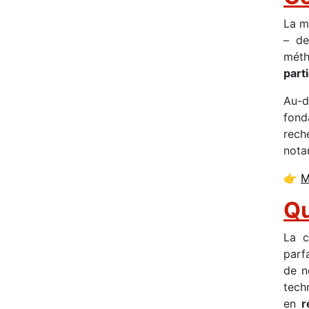
La m
– de
méth
part
Au-d
fon
rech
nota
👉
M
Qu
La c
parf
de n
tech
en
r