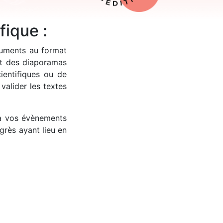
fique :
cuments au format
et des diaporamas
entifiques ou de
alider les textes
 à vos évènements
grès ayant lieu en